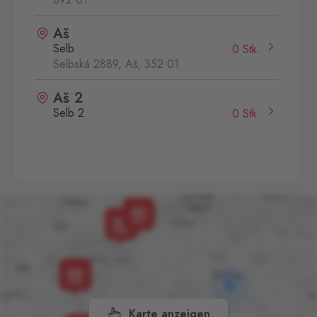
Aš
Selb
0 Stk.
Selbská 2889, Aš,
352 01
Aš 2
Selb 2
0 Stk.
Selbská 2723, Aš,
352 01
Broumov
Mähring
0 Stk.
Stará rota 115, Broumov,
348 15
Cínovec
Zinnwald
0 Stk.
Cínovec 294, Dubí - Teplice
1,
415 01
Karte anzeigen